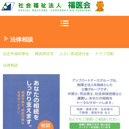
法律相談
法定外福利厚生
職員用住宅
人ざい育成貸付金
クラブ活動
法律相談